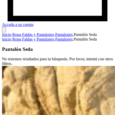
Acceda a su cuenta
Inicio
.
Ropa
.
Faldas y Pantalones
.
Pantalones
.
Pantalón Seda
Inicio
.
Ropa
.
Faldas y Pantalones
.
Pantalones
.
Pantalón Seda
Pantalón Seda
No tenemos resultados para tu búsqueda. Por favor, intentá con otros
filtros.